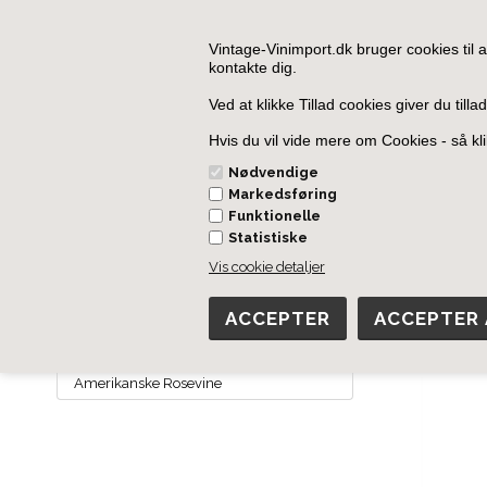
Vintage-Vinimport.dk bruger cookies til at 
kontakte dig.
Ved at klikke Tillad cookies giver du til
Hvis du vil vide mere om Cookies - så kl
Nødvendige
AUSTRALIEN
FRANKRIG
ITALIEN
POR
Markedsføring
Funktionelle
Forside
»
USA
»
Amerikanske Rødvine
Statistiske
Vis cookie detaljer
Amer
USA
Amerikanske Rødvine
Amerikanske Hvidvine
Amerikanske Rosevine