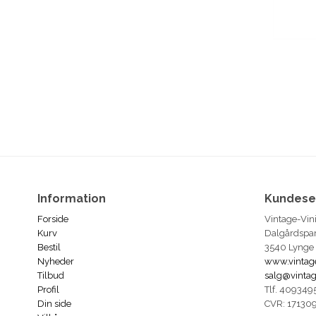
Information
Kundese
Forside
Vintage-Vin
Kurv
Dalgårdspa
Bestil
3540 Lynge
Nyheder
www.vintag
Tilbud
salg@vintag
Profil
Tlf. 409349
Din side
CVR: 17130