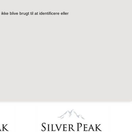
IDE
KURV
BESTIL
NYHEDER
TILBUD
PROFIL
DIN SIDE
VILKÅR
kke blive brugt til at identificere eller
0
Kurv: 0,00 DKK
SPIRITUS
GAVEINDPAKNING
GAVEKORT