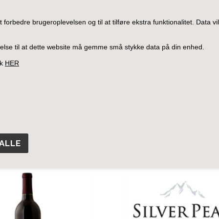
FORS
forbedre brugeroplevelsen og til at tilføre ekstra funktionalitet. Data vil i
ladelse til at dette website må gemme små stykke data på din enhed.
ik
HER
TUGAL
SPANIEN
SYDAFRIKA
USA
KULTVINE
ikanske Rødvine