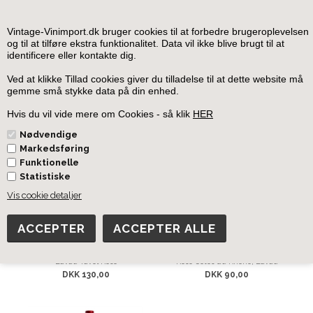
0
Vintage-Vinimport.dk bruger cookies til at forbedre brugeroplevelsen
og til at tilføre ekstra funktionalitet. Data vil ikke blive brugt til at
identificere eller kontakte dig.
Forside
»
Frankrig
»
Frankrig Rose
Ved at klikke Tillad cookies giver du tilladelse til at dette website må
gemme små stykke data på din enhed.
Frankrig Rose
Hvis du vil vide mere om Cookies - så klik
HER
Nødvendige
Markedsføring
Funktionelle
Statistiske
Vis cookie detaljer
Lavau Tavel Rose
Rosé Cotes du Rhone, Lavau
DKK 130,00
DKK 90,00