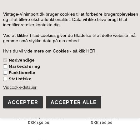
0
Vintage-Vinimport.dk bruger cookies til at forbedre brugeroplevelsen
og til at tilføre ekstra funktionalitet. Data vil ikke blive brugt til at
identificere eller kontakte dig.
Forside
»
Italien
»
Italien Dessertvin
Ved at klikke Tillad cookies giver du tilladelse til at dette website må
gemme små stykke data på din enhed.
Italien Dessertvin
Hvis du vil vide mere om Cookies - så klik
HER
Nødvendige
Markedsføring
Funktionelle
Statistiske
Vis cookie detaljer
Recioto della Valpolicella Classico
Teanum Otre Passito
DKK 150,00
DKK 100,00