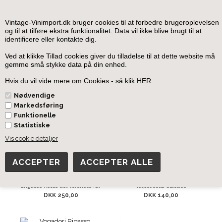
0
Vintage-Vinimport.dk bruger cookies til at forbedre brugeroplevelsen
og til at tilføre ekstra funktionalitet. Data vil ikke blive brugt til at
identificere eller kontakte dig.
Forside
»
Italien
»
Italien Rødvin
Ved at klikke Tillad cookies giver du tilladelse til at dette website må
gemme små stykke data på din enhed.
Italien Rødvin
Hvis du vil vide mere om Cookies - så klik
HER
Nødvendige
Markedsføring
Funktionelle
Statistiske
Vis cookie detaljer
Brigasco Rosso del Veronese IGT
Valpolicella Classico
DKK 250,00
DKK 140,00