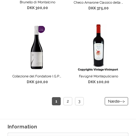
Brunello di Montalcino
Checo Amarone Classico della Valpolicella DOC
DKK 300,00
DKK 375,00
Collezione del Fondatore I.G.P. Blend di uve prodotte esclusivamente dai vigneti di Enzo, nella Tenuta Il Vignale.
Favúgnë Montepuliciano
DKK 500,00
DKK 100,00
1
2
3
Næste-->
Information