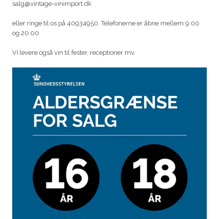
salg@vintage-vinimport.dk
eller ringe til os på 40934950. Telefonerne er åbne mellem 9:00
og 20:00
Vi levere også vin til fester, receptioner mv.