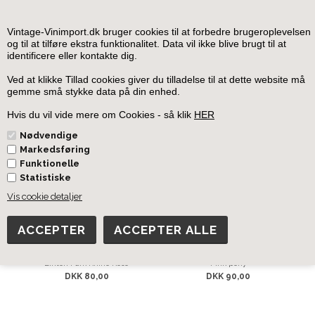
0
Vintage-Vinimport.dk bruger cookies til at forbedre brugeroplevelsen
og til at tilføre ekstra funktionalitet. Data vil ikke blive brugt til at
identificere eller kontakte dig.
Forside
»
Sydafrika
»
Sydafrika Rosevin
Ved at klikke Tillad cookies giver du tilladelse til at dette website må
gemme små stykke data på din enhed.
Sydafrika Rosevin
Hvis du vil vide mere om Cookies - så klik
HER
Nødvendige
Markedsføring
Funktionelle
Statistiske
Vis cookie detaljer
Linton Park Rhino Rose
Pink pony
DKK 80,00
DKK 90,00