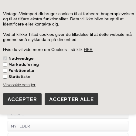
0
Vintage-Vinimport.dk bruger cookies til at forbedre brugeroplevelsen
og til at tilføre ekstra funktionalitet. Data vil ikke blive brugt til at
identificere eller kontakte dig.
Forside
»
Kultvine
Ved at klikke Tillad cookies giver du tilladelse til at dette website må
gemme små stykke data på din enhed.
KULT RØDVINE
KULT HVIDVINE
Hvis du vil vide mere om Cookies - så klik
HER
Nødvendige
Markedsføring
Funktionelle
Statistiske
Information
Vis cookie detaljer
FORSIDE
KURV
BESTIL
NYHEDER