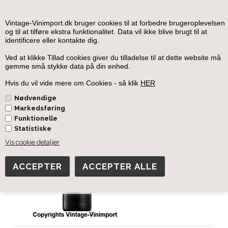
0
Vintage-Vinimport.dk bruger cookies til at forbedre brugeroplevelsen
og til at tilføre ekstra funktionalitet. Data vil ikke blive brugt til at
identificere eller kontakte dig.
Forside
»
Sydafrika
»
Sydafrika Rødvin
Ved at klikke Tillad cookies giver du tilladelse til at dette website må
gemme små stykke data på din enhed.
Rhino Cabernet Sauvignon
Hvis du vil vide mere om Cookies - så klik
HER
Nødvendige
Markedsføring
Funktionelle
Statistiske
Vis cookie detaljer