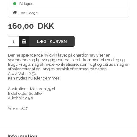
På lager
Lev. 2 dage
160,00
DKK
Denne spændende hvidvin lavet på chardonnay viser en
spændende og ligevægtig mineraliseret , kombineret med eg og
frugt. Frugtsmag af hvide konkretiseret stenfrugt og citrus smag er
afbalanceret af en lang mineralsk eftersmag på ganen..
Alc / Vol : 12,5%
Kan nydes nu eller gemmes.
Australien - McLaren 75 cl.
Indeholder Sulfitter
Alkohol 12.5 %
Varenr.:
4617
Information