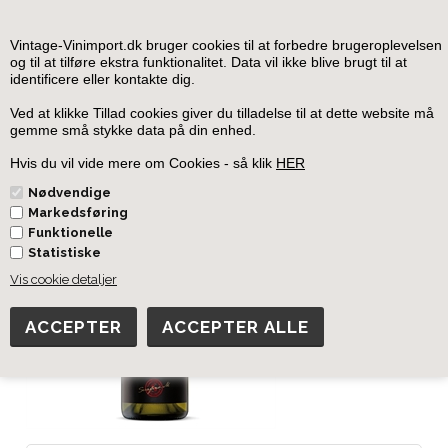
0
Vintage-Vinimport.dk bruger cookies til at forbedre brugeroplevelsen
og til at tilføre ekstra funktionalitet. Data vil ikke blive brugt til at
identificere eller kontakte dig.
Forside
»
Australien
»
McLaren Vale hvidvin
Ved at klikke Tillad cookies giver du tilladelse til at dette website må
gemme små stykke data på din enhed.
Serafino Chardonnay
Hvis du vil vide mere om Cookies - så klik
HER
Nødvendige
Markedsføring
Funktionelle
Statistiske
Vis cookie detaljer